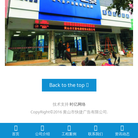
Back to the top
技术支持
时亿网络
CopyRight©2016 黄山市快捷广告有限公司.
/mobile/assets/js/jquery.min.js">
/mobile/assets/js/amazeui
.min.js">
首页
公司介绍
工程案例
联系我们
资讯动态